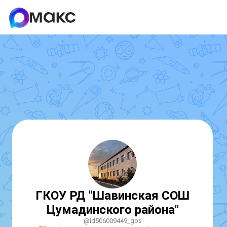
ГКОУ РД "Шавинская СОШ
Цумадинского района"
@id506009449_gos