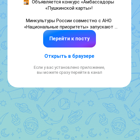
Объявляется конкурс «Амбассадоры 
«Пушкинской карты»! 

Минкультуры России совместно с АНО 
«Национальные приоритеты» запускают 
конкурс для молодых активистов. 

Перейти к посту
🎯 Цель конкурса — создать устойчивую 
региональную сеть молодых людей, 
Открыть в браузере
которые будут продвигать программу 
«Пушкинская карта» среди сверстников. 

Если у вас установлено приложение,
вы можете сразу перейти в канал
Кто может участвовать? 

Молодые люди в возрасте от 14 до 21 года: 

🙋‍♂школьники; 

🙋‍♂студенты колледжей и техникумов; 

🙋‍♂студенты вузов. 

🗓 Когда стартует? 

Старт конкурса — 24 апреля 2026 года. 

💡 Что даёт участие? 

Станьте амбассадором «Пушкинской 