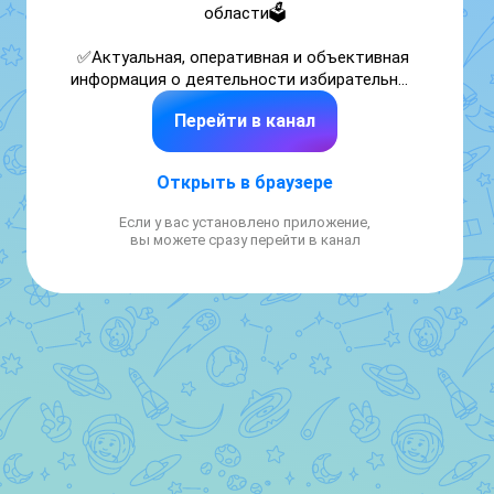
области🗳

✅Актуальная, оперативная и объективная 
информация о деятельности избирательных 
комиссий и новациях в избирательном 
Перейти в канал
процессе. 

Сайт: http://www.murmansk.izbirkom.ru 

Открыть в браузере
Vk: https://vk.com/izbirkom51
Если у вас установлено приложение,
вы можете сразу перейти в канал