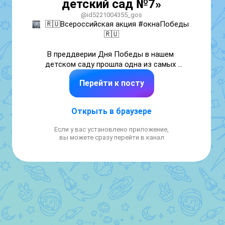
детский сад №7»
@id5221004355_gos
🇷🇺Всероссийская акция #окнаПобеды 
🇷🇺

В преддверии Дня Победы в нашем 
детском саду прошла одна из самых 
трогательных и значимых акций — «Окна 
Перейти к посту
Победы». Воспитатели с большим 
энтузиазмом и творческим подходом 
украсили окна своего учреждения, чтобы 
Открыть в браузере
отдать дань памяти героям Великой 
Отечественной войны.
Если у вас установлено приложение,
вы можете сразу перейти в канал