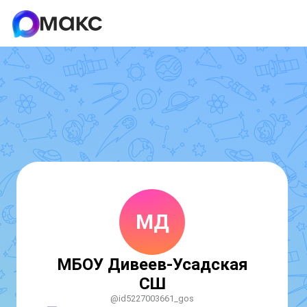
МД
МБОУ Дивеев-Усадская
СШ
@id5227003661_gos