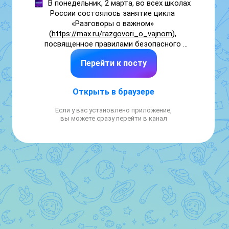
В понедельник, 2 марта, во всех школах 
России состоялось занятие цикла 
«Разговоры о важном» 
(
https://max.ru/razgovori_o_vajnom
), 
посвященное правилами безопасного 
поведения в Интернете. Материалы к 
Перейти к посту
занятию были разработаны совместно с 
экспертами УБК МВД России 
(
https://max.ru/cyberpolice
), АНО «Диалог 
Открыть в браузере
Регионы» и психологами Московского 
государственного психолого-
Если у вас установлено приложение,
педагогического университета 
вы можете сразу перейти в канал
(
https://max.ru/id7702181537_biz
).

Школьники с 1 по 11 класс и учащиеся СПО 
познакомились с важнейшими правилами 
безопасного поведения в Интернете. Что 
нужно помнить каждому, чтобы общение в 
Сети было безопасным — рассказали в 
карточках.

Информацию обо всех новых схемах 
мошенников можно оперативно узнать, 