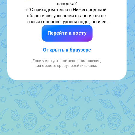
паводка?

✅С приходом тепла в Нижегородской 
области актуальными становятся не 
только вопросы уровня воды, но и её 
качества. Роспотребнадзор уже усилил 
Перейти к посту
контроль за питьевой водой, а медики 
предупреждают о «синдроме талого снега»

⛔На что стоит обратить внимание 
Открыть в браузере
школьникам прямо сейчас — читаем в 
карточках
Если у вас установлено приложение,
вы можете сразу перейти в канал