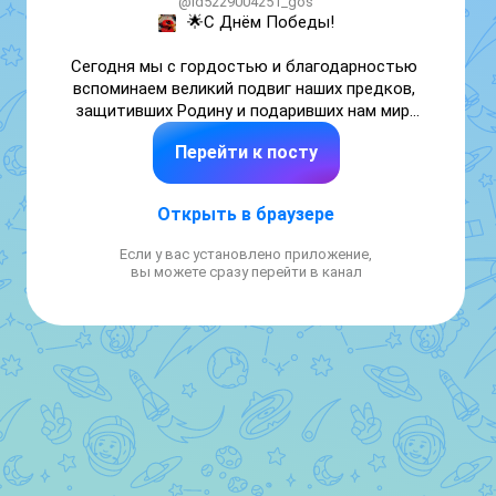
@id5229004251_gos
🌟С Днём Победы!

Сегодня мы с гордостью и благодарностью 
вспоминаем великий подвиг наших предков, 
защитивших Родину и подаривших нам мир. 
Их мужество, самоотверженность и любовь 
Перейти к посту
к Отечеству навсегда останутся в наших 
сердцах.

Открыть в браузере
Пусть память о Великой Победе 
объединяет поколения, вдохновляет на 
Если у вас установлено приложение,
добрые дела и укрепляет веру в светлое 
вы можете сразу перейти в канал
будущее. Желаем всем мира, добра, 
благополучия и счастья!

С праздником! С Днём Победы! 🎖️✨