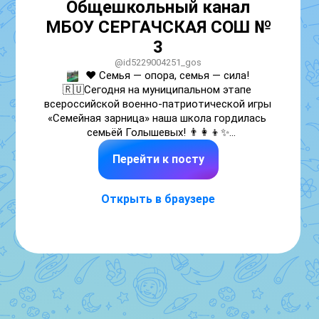
Общешкольный канал
МБОУ СЕРГАЧСКАЯ СОШ №
3
@id5229004251_gos
❤️ Семья — опора, семья — сила!

🇷🇺Сегодня на муниципальном этапе 
всероссийской военно‑патриотической игры 
«Семейная зарница» наша школа гордилась 
семьёй Голышевых! 👨‍👩‍👦✨

🌟Как прекрасно было видеть, как родители 
Перейти к посту
и дети:

• вместе преодолевала полосу препятствий 
— поддерживали, подбадривали, помогали! 
Открыть в браузере
🤸‍♂️🤲

• дружно отвечали на исторические вопросы  
— знания передаются из поколения в 
поколение! 📚💡

• грамотно действовали в заданиях по 
первой помощи — опыт и мудрость рядом! 
🚨🥼

💫Это был настоящий урок единства, 
взаимовыручки и патриотизма. 🇷🇺👏
