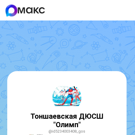
Тоншаевская ДЮСШ
"Олимп"
@id5234003408_gos