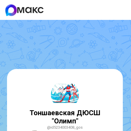
Тоншаевская ДЮСШ
"Олимп"
@id5234003408_gos