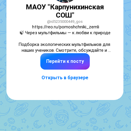
МАОУ "Карпунихинская
СОШ"
@id5235000449_gos
https://reo.ru/pomoshchniki_zemli

🍃 Через мультфильмы — к любви к природе

Подборка экологических мультфильмов для 
наших учеников. Смотрите, обсуждайте и 
делайте мир вокруг лучше! 💚
Перейти к посту
Открыть в браузере