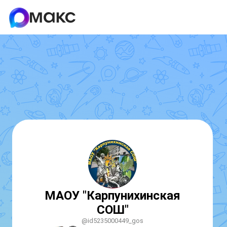
МАОУ "Карпунихинская
СОШ"
@id5235000449_gos