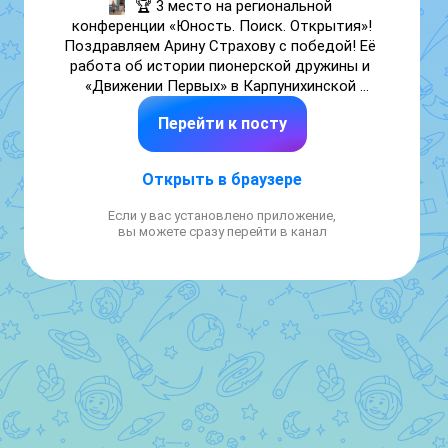
🏆 3 место на региональной 
конференции «Юность. Поиск. Открытия»!

Поздравляем Арину Страхову с победой! Её 
работа об истории пионерской дружины и 
«Движении Первых» в Карпунихинской 
школе получила высокую оценку жюри. 
Перейти к посту
Гордость школы! 🔥👏
Открыть в браузере
Если у вас установлено приложение,
вы можете сразу перейти в канал