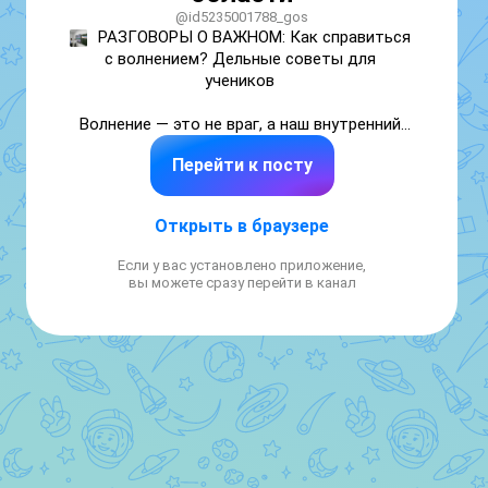
@id5235001788_gos
РАЗГОВОРЫ О ВАЖНОМ: Как справиться 
с волнением? Дельные советы для 
учеников 

Волнение — это не враг, а наш внутренний 
сигнал «Внимание, событие важно!»  Но что 
Перейти к посту
делать, если сердце колотится, ладони 
потеют, а в голове туман? 

Открыть в браузере
На занятии «Разговоры о важном» (13 
апреля) ребята узнают, как превратить 
Если у вас установлено приложение,
тревогу в союзника. Делимся главными 
вы можете сразу перейти в канал
инсайтами 

 Дыхание на 4 счёта (помогает за 1 минуту):

вдох на 4 → задержка на 4 → выдох на 4 → 
задержка на 4. Повторить 4 раза. Дышим 
незаметно даже перед доской! 

 «Карта эмоций» — магический атлас 