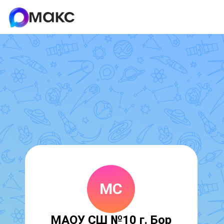
МС
МАОУ СШ №10 г. Бор