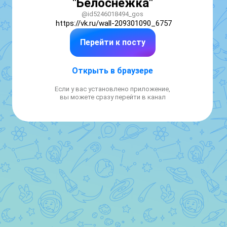
"Белоснежка"
@id5246018494_gos
https://vk.ru/wall-209301090_6757
Перейти к посту
Открыть в браузере
Если у вас установлено приложение,
вы можете сразу перейти в канал