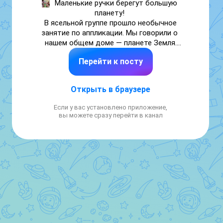
Маленькие ручки берегут большую 
планету! 

 В ясельной группе прошло необычное 
занятие по аппликации. Мы говорили о 
нашем общем доме — планете Земля.

Несмотря на то, что наши крохи ещё совсем 
Перейти к посту
маленькие, они очень старались!

✅ Учились аккуратно работать с бумагой и 
клеем.

Открыть в браузере
✅ Закрепляли синий и зеленый цвета 
(океаны и леса).

Если у вас установлено приложение,
✅ Развивали мелкую моторику и 
вы можете сразу перейти в канал
усидчивость.

Посмотрите, какая яркаяи «живая» планета 
у нас получились! Теперь мы точно знаем: 
будущее Земли в надежных руках. ❤️

#Ясельки #ДетскийСад #НашиБудни 
#ДеньЗемли #МаленькиеИсследователи