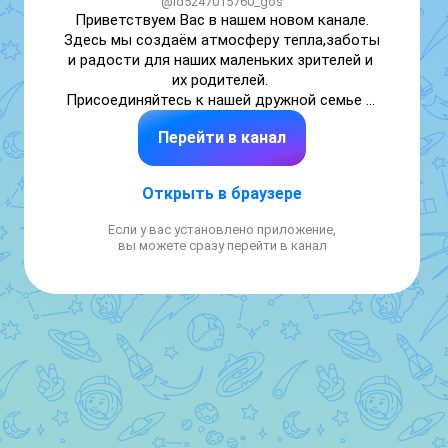
@id5247015760_gos
Приветствуем Вас в нашем новом канале. 
Здесь мы создаём атмосферу тепла,заботы 
и радости для наших маленьких зрителей и 
их родителей. 

Присоединяйтесь к нашей дружной семье и 
вместе позвольте своим детям расти 
Перейти в канал
счастливыми и умными! Пусть каждый день 
приносит радость вам и вашему малышу!
Открыть в браузере
Если у вас установлено приложение,
вы можете сразу перейти в канал