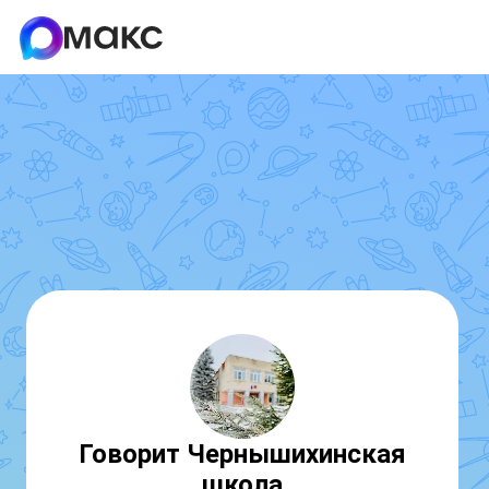
Говорит Чернышихинская
школа