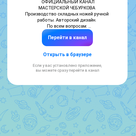
ОФИЦИАЛЬНЫЙ КАНАЛ

МАСТЕРСКОЙ ЧЕБУРКОВА 

Производство складных ножей ручной 
работы. Авторский дизайн. 

По всем вопросам: 

+79051915718

Перейти в канал
www.cheburkov.com

Время работы с 8:00 до 17:00 по Москве СБ 
и ВС выходные дни.
Открыть в браузере
Если у вас установлено приложение,
вы можете сразу перейти в канал