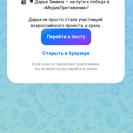
🎥 Дарья Зимина — на пути к победе в 
«МедиаПритяжении»!

Дарья не просто стала участницей 
всероссийского проекта, а сразу 
включилась в доброе дело. Она 
Перейти к посту
присоединилась к акции «Вместе делаем 
мир чище и красивее!», сняла яркое видео с 
мероприятия и уже отправила работу на 
Открыть в браузере
конкурс.

Если у вас установлено приложение,
Пусть этот опыт станет для Дарьи точкой 
вы можете сразу перейти в канал
отсчёта больших побед. Вперёд к успеху! 
✨✨✨

#ДвижениеПервых #МедиаПритяжение 
#СверхЗадача #РазгонДобра