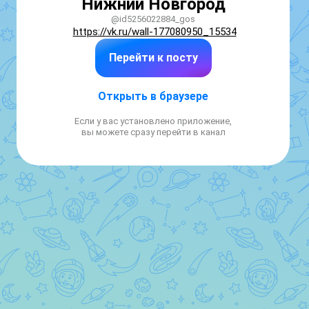
Нижний Новгород
@id5256022884_gos
https://vk.ru/wall-177080950_15534
Перейти к посту
Открыть в браузере
Если у вас установлено приложение,
вы можете сразу перейти в канал