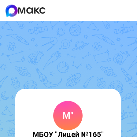
М"
МБОУ "Лицей №165"