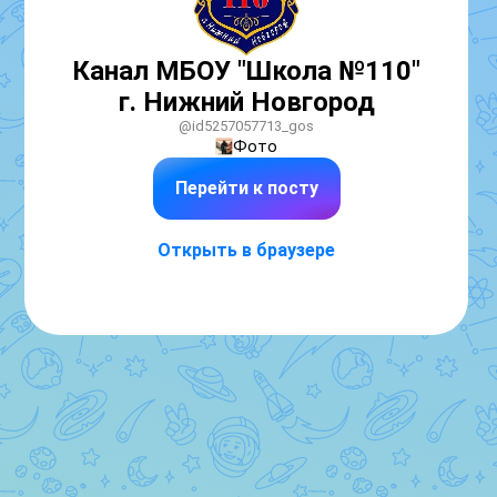
Канал МБОУ "Школа №110"
г. Нижний Новгород
@id5257057713_gos
Фото
Перейти к посту
Открыть в браузере