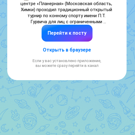
центре «Планерная» (Московская область, 
Химки) проходил традиционный открытый 
турнир по конному спорту имени П.Т. 
Гурвича для лиц с ограниченными 
возможностями здоровья. Одним из 
Перейти к посту
представителей от Нижегородской области 
стала Тарасова Мария (6"А" класс). Мария с 
успехом выступила, заняв два вторых 
Открыть в браузере
места, уступив более опытной, взрослой 
спортсменке из Москвы.
Если у вас установлено приложение,
вы можете сразу перейти в канал