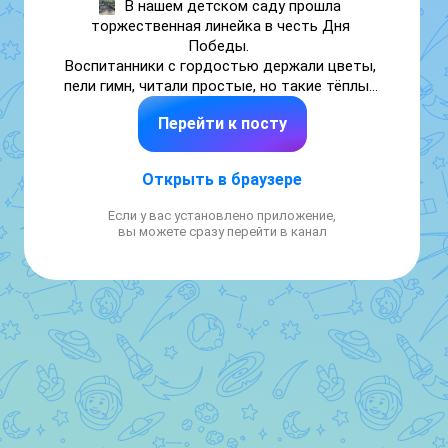
В нашем детском саду прошла 
торжественная линейка в честь Дня 
Победы.  

Воспитанники с гордостью держали цветы, 
пели гимн, читали простые, но такие тёплые 
стихи.  

Перейти к посту
Звучали песни — и пусть голоса ещё не 
звучат громко, в них уже слышится 
уважение к подвигу дедушек и бабушек.  

Открыть в браузере
Спасибо нашим воспитателям, детям и 
Если у вас установлено приложение,
родителям за этот важный, светлый день.  

вы можете сразу перейти в канал
#ДеньПобеды #ДетскийСад #Память 
#МалышиПомнят 🌹🕊️