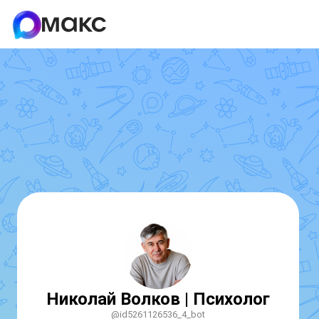
Николай Волков | Психолог
@id5261126536_4_bot