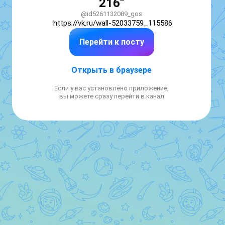
216"
@id5261132089_gos
https://vk.ru/wall-52033759_115586
Перейти к посту
Открыть в браузере
Если у вас установлено приложение,
вы можете сразу перейти в канал