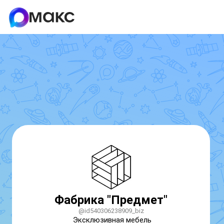
Фабрика "Предмет"
@id540306238909_biz
Эксклюзивная мебель
