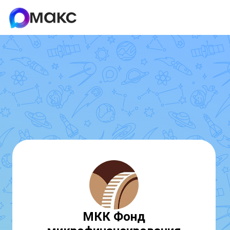
МКК Фонд