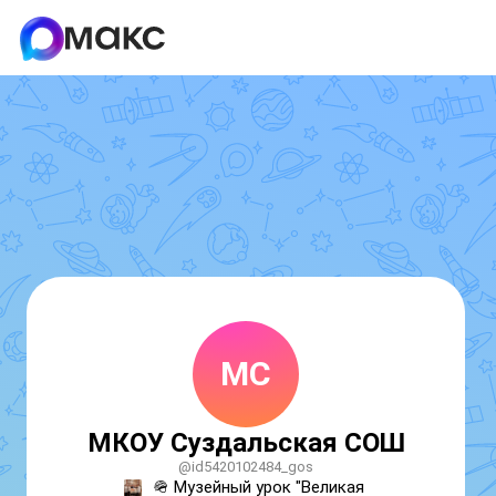
МС
МКОУ Суздальская СОШ
@id5420102484_gos
🪖 Музейный урок "Великая 