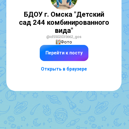
БДОУ г. Омска "Детский
сад 244 комбинированного
вида"
@id5502035662_gos
Фото
Перейти к посту
Открыть в браузере