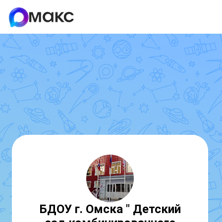
БДОУ г. Омска " Детский