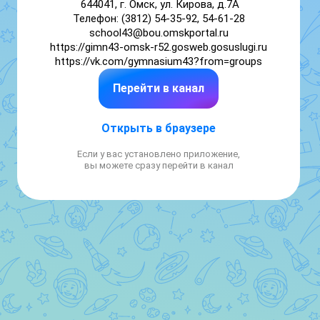
644041, г. Омск, ул. Кирова, д.7А

Телефон: (3812) 54-35-92, 54-61-28

school43@bou.omskportal.ru

https://gimn43-omsk-r52.gosweb.gosuslugi.ru

https://vk.com/gymnasium43?from=groups
Перейти в канал
Открыть в браузере
Если у вас установлено приложение,
вы можете сразу перейти в канал