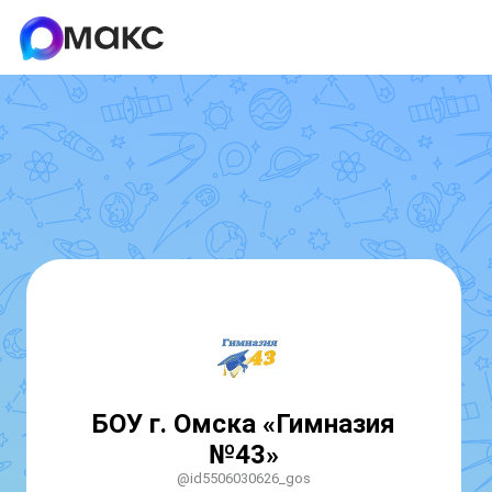
БОУ г. Омска «Гимназия
№43»
@id5506030626_gos