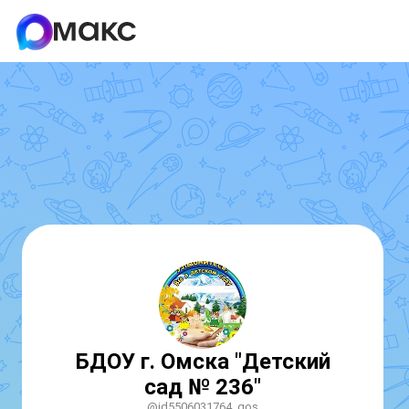
БДОУ г. Омска "Детский
сад № 236"
@id5506031764_gos