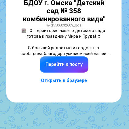
БДОУ г. Омска "Детский
сад № 358
комбинированного вида"
@id5506032609_gos
🌷 Территория нашего детского сада 
готова к празднику Мира и Труда! 🌷

С большой радостью и гордостью 
сообщаем: благодаря усилиям всей нашей 
команды территория детского сада 
Перейти к посту
преобразилась! 🤩

Все сотрудники дружно выходили на 
Открыть в браузере
субботник, чтобы сделать наш садик ещё 
более чистым, уютным и красивым. 💪✨ Мы 
потрудились на славу, чтобы каждый, кто 
приходит к нам, чувствовал атмосферу уюта 
и гармонии. 🌸

Огромное спасибо каждому за участие и 
отличную работу! Теперь мы с 
удовольствием любуемся результатом и 