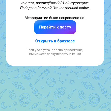
концерт, посвящённый 81-ой годовщине 
Победы в Великой Отечественной войне.

Мероприятие было направлено на 
воспитание патриотизма, уважения к 
Перейти к посту
истории Отечества и сохранение памяти о 
героическом подвиге советского народа.

Открыть в браузере
Творческие объединения нашей школы 
представили литературно-музыкальную 
Если у вас установлено приложение,
композицию:
 ребята читали стихи о войне, 
вы можете сразу перейти в канал
пели песни и показывали танцевальные 
номера.