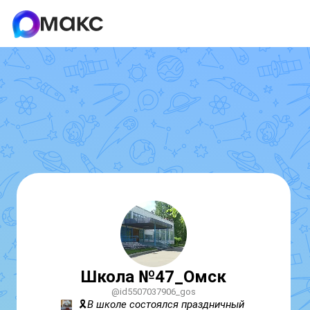
Школа №47_Омск
@id5507037906_gos
🎗️
В школе состоялся праздничный 