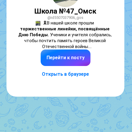
Школа №47_Омск
@id5507037906_gos
🎗️В нашей школе прошли 
торжественные линейки, посвящённые 
Дню Победы.
 Ученики и учителя собрались, 
чтобы почтить память героев Великой 
Отечественной войны.
Перейти к посту
Такие линейки помогают сохранять 
историческую память, воспитывают 
уважение к подвигу предков и объединяют 
Открыть в браузере
школьное сообщество. Это важная часть 
патриотического воспитания и возможность 
сказать «спасибо» тем, кто подарил нам мир.