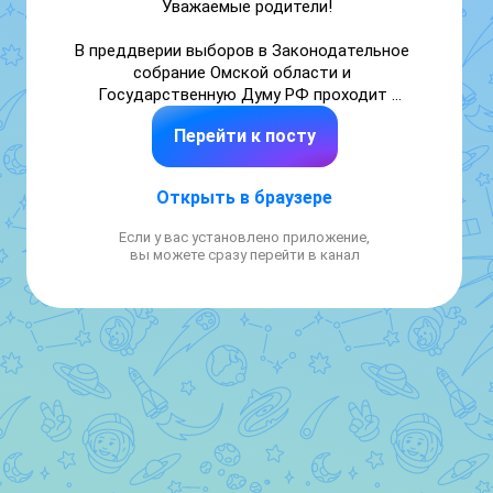
Уважаемые родители!

В преддверии выборов в Законодательное 
собрание Омской области и 
Государственную Думу РФ проходит 
праймериз
Перейти к посту
— предварительное голосование. Это наш 
шанс повлиять на то, кто будет 
представлять интересы семей и системы 
Открыть в браузере
образования на региональном и 
федеральном уровнях.

Если у вас установлено приложение,
вы можете сразу перейти в канал
От выбранных кандидатов зависит 
будущее наших школ и детских садов, 
финансирование образовательных 
программ, поддержка педагогов и создание 
достойных условий для развития детей. 
Участие в праймериз — это реальная 
возможность поддержать достойных 
людей, готовых работать для процветания 
региона и страны.

Не оставайтесь в стороне! Ваш голос — это 