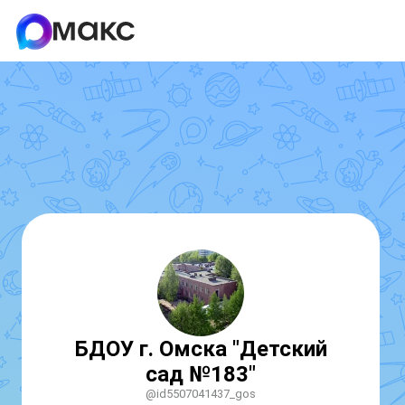
БДОУ г. Омска "Детский
сад №183"
@id5507041437_gos