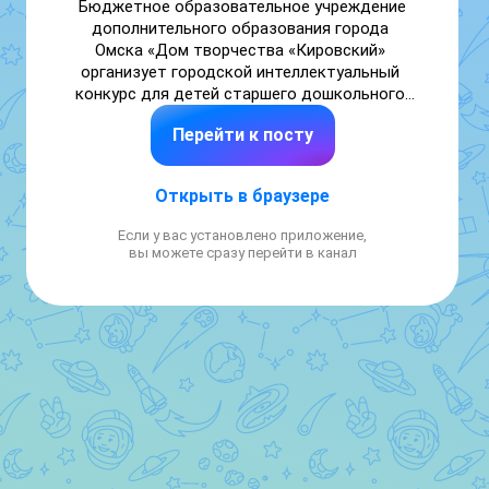
Бюджетное образовательное учреждение 
дополнительного образования города 
Омска «Дом творчества «Кировский» 
организует городской интеллектуальный 
конкурс для детей старшего дошкольного 
возраста «Знай-ка!».

Перейти к посту
Заявки на участие принимаются с 23.03.2026 
по 05.04.2026.

Проведение Конкурса запланировано с 
Открыть в браузере
13.04.2026 по 17.04.2026. 

Место проведения: г. Омск, ул. Лесной 
Если у вас установлено приложение,
проезд, д. 6, БОУ ДО г. Омска «Дом 
вы можете сразу перейти в канал
творчества «Кировский».

Положение о конкурсе, форма заявки 
размещены на сайте БОУ ДО г. Омска «ДТ 
«Кировский»: dtkaoomsk55@mail.ru // раздел 
Фестивали, смотры-конкурсы, проекты.