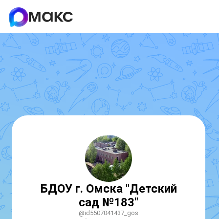
БДОУ г. Омска "Детский
сад №183"
@id5507041437_gos