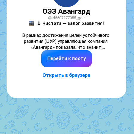
ОЭЗ Авангард
@id5507277055_gos
🧹 
Чистота — залог развития!
В рамках достижения целей устойчивого 
развития (ЦУР) управляющая компания 
«Авангард» показала, что значит 
заботиться о территориях. На этой неделе 
Перейти к посту
наша команда провела масштабный 
субботник на территории Особой 
экономической зоны.

Открыть в браузере
Результаты, которые нас радуют:
✅ Собрали 230 кубометров мусора! Навели 
порядок вдоль дороги, ведущей к ОЭЗ, и на 
самой территории.

✅ Придали свежий вид въездной группе: 
покрасили ворота на въезде к резиденту 
ОЭЗ – ООО “ОмЗМС”.

✅ Зарядились отличным настроением от 
совместной работы на свежем воздухе.
