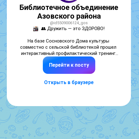
Библиотечное объединение
Азовского района
@id5509006124_gos
👥 Дружить — это ЗДОРОВО!

На базе Сосновского Дома культуры 
совместно с сельской библиотекой прошел 
интерактивный профилактический тренинг 
«Дружить — ЗДОРОВО!».

Перейти к посту
Встреча состоялась в рамках Недели 
безопасности и была посвящена важной 
Открыть в браузере
теме — профилактике травли в 
образовательной среде.

Как это было:

Разбор ситуаций: С помощью специальных 
тренинговых игр участники погрузились в 
реальные жизненные сценарии.

Поиск решений: Ребята детально разобрали 
сложные конфликты и вместе нашли 
эффективные пути выхода из них.
