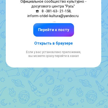
Официальное сообщество культурно - 
досугового центра ''Русь'' 

☎️   8 -381-63- 21-158,

inform-otdel-kultura@yandex.ru 

➡️ Здесь вы сможете найти необходимую 
Перейти к посту
информацию о всех мероприятиях, 
происходящих в стенах здания. 

Открыть в браузере
➡️ Мы в "Одноклассниках"

https://ok.ru/group70000000377233

Если у вас установлено приложение,
вы можете сразу перейти в канал
https://vk.ru/poltavkakino