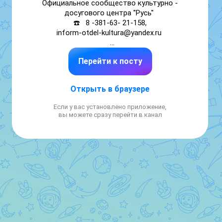
Официальное сообщество культурно - 
досугового центра ''Русь'' 

☎️   8 -381-63- 21-158,

inform-otdel-kultura@yandex.ru 

➡️ Здесь вы сможете найти необходимую 
Перейти к посту
информацию о всех мероприятиях, 
происходящих в стенах здания. 

Открыть в браузере
➡️ Мы в "Одноклассниках"

https://ok.ru/group70000000377233

Если у вас установлено приложение,
вы можете сразу перейти в канал
https://vk.ru/poltavkakino