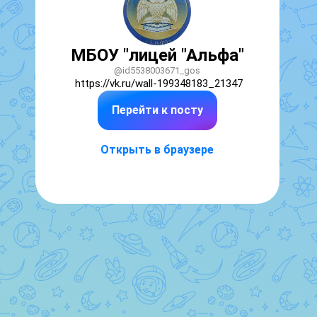
МБОУ "лицей "Альфа"
@id5538003671_gos
https://vk.ru/wall-199348183_21347
Перейти к посту
Открыть в браузере