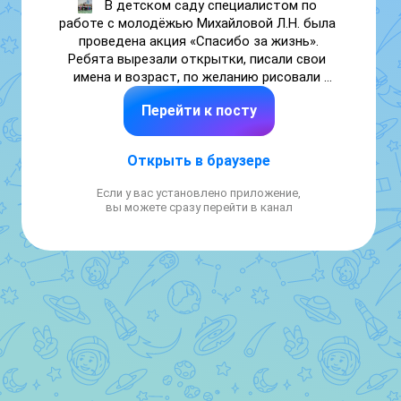
 В детском саду специалистом по 
работе с молодёжью Михайловой Л.Н. была 
проведена акция «Спасибо за жизнь».

Ребята вырезали открытки, писали свои 
имена и возраст, по желанию рисовали 
цветы, радугу и сердечки. Вечером, дети  
Перейти к посту
 подарили свои поделки  родителям.

Акция прошла в тёплой  атмосфере !

Спасибо за сотрудничество!
Открыть в браузере
Если у вас установлено приложение,
вы можете сразу перейти в канал