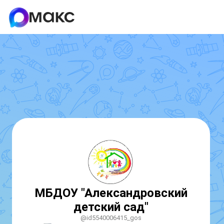
МБДОУ "Александровский
детский сад"
@id5540006415_gos