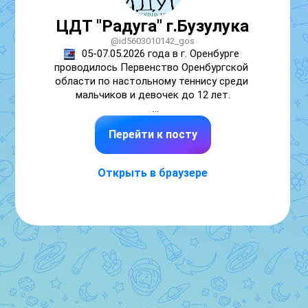
ЦДТ "Радуга" г.Бузулука
@id5603010142_gos
05-07.05.2026 года в г. Оренбурге 
проводилось Первенство Оренбургской 
области по настольному теннису среди 
мальчиков и девочек до 12 лет.

Новый состав с МБУДО "ЦДТ "Радуга", 
Перейти к посту
которые занимаются один - два года 
настольным теннисом, под руководством 
тренера наставника Трубчанинова 
Открыть в браузере
Александра Алексеевича представляли 
город Бузулук.

Некоторые участники впервые участвовали  
в большом зале г. Оренбурга в "Центре 
настольного тенниса России"!

Наши результаты:

Девочки из 51 участниц:
