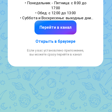
• Понедельник - Пятница: с 8:00 до

17:00

• Обед: с 12:00 до 13:00

• Суббота и Воскресенье: выходные дни

• Контактные данные:

Перейти в канал
• Основной номер телефона:

66-40-40

• Аварийная служба: 66-40-40

Открыть в браузере
• Адрес:

• г. Оренбург, пр. Братьев

Если у вас установлено приложение,
Коростелевых, д. 34

вы можете сразу перейти в канал
 Электронная почта: uk.depovskaya@mail.ru