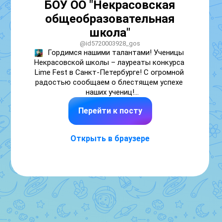
БОУ ОО "Некрасовская
общеобразовательная
школа"
@id5720003928_gos
Гордимся нашими талантами! Ученицы 
Некрасовской школы – лауреаты конкурса 
Lime Fest в Санкт-Петербурге! С огромной 
радостью сообщаем о блестящем успехе 
наших учениц!

Перейти к посту
Чирикина Мария и Шевченко Анастасия, 
воспитанницы БОУ ОО "Некрасовская 
общеобразовательная школа", стали 
Открыть в браузере
лауреатами I степени на международном 
конкурсе Lime Fest, проходившем в городе 
Санкт-Петербург!

Это выдающееся достижение стало 
возможным благодаря упорному труду, 
таланту наших девочек и, конечно же, 
неоценимой поддержке и 
профессиональному руководству их 