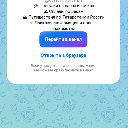
@id583517410758_biz
🛶 Прогулки на сапах и каяках

🌊 Сплавы по рекам

⛰ Путешествия по Татарстану и России

✨ Приключения, эмоции и новые 
знакомства

Перейти в канал
Сайт – budemznakomy.io

ИП Полич Тимур Сергеевич
Открыть в браузере
Если у вас установлено приложение,
вы можете сразу перейти в канал