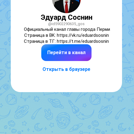
Эдуард Соснин
@id5902290635_gos
Официальный канал главы города Перми

Страница в BK: https://vk.ru/eduardsosnin

Страница в ТГ: https://t.me/eduardsosnin
Перейти в канал
Открыть в браузере