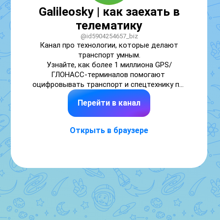
Galileosky | как заехать в
телематику
@id5904254657_biz
Канал про технологии, которые делают 
транспорт умным.

Узнайте, как более 1 миллиона GPS/
ГЛОНАСС-терминалов помогают 
оцифровывать транспорт и спецтехнику по 
всему миру. 

Перейти в канал
Подробнее на galileosky.ru

Техподдержка: support@galileosky.ru
Открыть в браузере